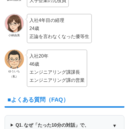
大手企業の元役員
入社4年目の経理
24歳
小林由美
正論を言わなくなった優等生
入社20年
46歳
ゆういち
エンジニアリング課課長
（私）
エンジニアリング課の営業
■よくある質問（FAQ）
Q1. なぜ「たった10分の対話」で、
▼