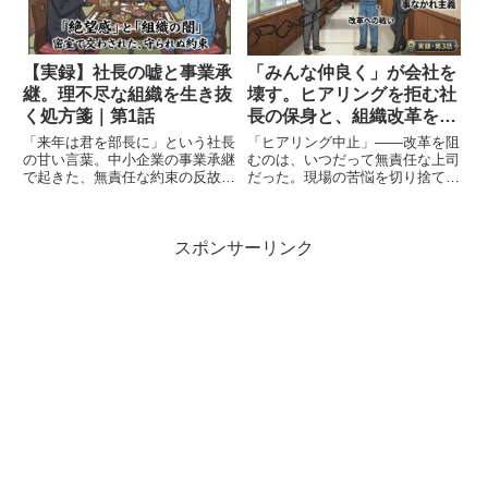
組織崩壊の予兆を浮き彫りにしま
第8話。
す。
【実録】社長の嘘と事業承
「みんな仲良く」が会社を
継。理不尽な組織を生き抜
壊す。ヒアリングを拒む社
く処方箋｜第1話
長の保身と、組織改革を阻
む「事なかれ主義」の正体
「来年は君を部長に」という社長
「ヒアリング中止」――改革を阻
の甘い言葉。中小企業の事業承継
むのは、いつだって無責任な上司
で起きた、無責任な約束の反故と
だった。現場の苦悩を切り捨て、
理不尽な組織の闇。親族経営の現
保身に走る経営陣。そんな腐りき
場で翻弄される課長が、不誠実な
った組織を、たった一人で変えよ
経営陣を見抜き、自らの市場価値
うとする男の戦い。独断専行のレ
スポンサーリンク
と精神を守るための生存戦略を物
ッテルを貼られた営業部長が挑
語と解説で徹底解剖します。
む、絶望からの組織改革・第3
話。