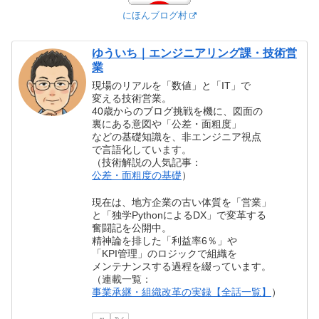
にほんブログ村
ゆういち｜エンジニアリング課・技術営
業
現場のリアルを「数値」と「IT」で
変える技術営業。
40歳からのブログ挑戦を機に、図面の
裏にある意図や「公差・面粗度」
などの基礎知識を、非エンジニア視点
で言語化しています。
（技術解説の人気記事：
公差・面粗度の基礎
）
現在は、地方企業の古い体質を「営業」
と「独学PythonによるDX」で変革する
奮闘記を公開中。
精神論を排した「利益率6％」や
「KPI管理」のロジックで組織を
メンテナンスする過程を綴っています。
（連載一覧：
事業承継・組織改革の実録【全話一覧】
）