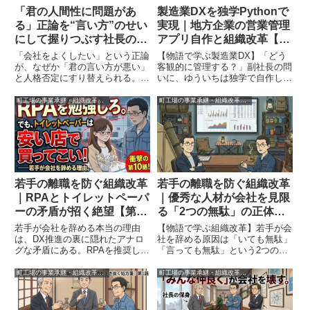
「君の人間性に問題があ
製造業DXを独学Pythonで
る」正論を“言い方”のせい
実現｜地方企業の営業管理
にして握りつぶす社長の正
アプリ自作と組織改革【第
体｜第13話
9話】
「会社をよくしたい」という正論
【物語で学ぶ製造業DX】「どう
が、なぜか「君の言い方が悪い」
客観的に管理する？」副社長の問
と人格否定にすり替えられる。そ
いに、ゆういちは独学で自作した
んな経験はありませんか？本記事
Pythonアプリで答える。VTuber
では、無能なトップが使う「人間
サプー氏に学び、Tkinterや
町工場の事業承継・組織改革の実録
町工場の事業承継・組織改革の実録
性という名の脅迫」の実態を公
SQLite3を駆使して構築した営業
開。波風を立てない「無難な調
ダッシュボード。勘と武勇伝をデ
整」に終始し、責任を社員に丸投
ータで粉砕し、停滞した組織に風
げする組織の病理を暴きます。
穴を開ける。地方企業の課長が手
にした「武器」の実力とは？
若手の離職を防ぐ組織改革
若手の離職を防ぐ組織改革
｜RPAとトイレットペーパ
｜優秀な人材が会社を見限
ーの矛盾が招く絶望【第10
る「2つの無駄」の正体
話】
【第8話】
若手が会社を辞める本当の理由
【物語で学ぶ組織改革】若手が会
は、DX推進の裏に隠れたアナロ
社を辞める原因は「いても無駄」
グな矛盾にある。RPAを推奨しな
「言っても無駄」という2つの絶
がらトイレットペーパーを買いに
望にある。保身に走る上司と停滞
行かせる上司、ハラスメントに近
する組織に、冷徹な計算を持つ副
町工場の事業承継・組織改革の実録
町工場の事業承継・組織改革の実録
い「下の名前呼び」。現場のリア
社長とゆういちが下す決断とは？
ルな叫びから、形式的なアンケー
Z世代が数年で会社を見切る真の
トでは見えない「離職の本音」と
理由と、世代交代の必要性を説く