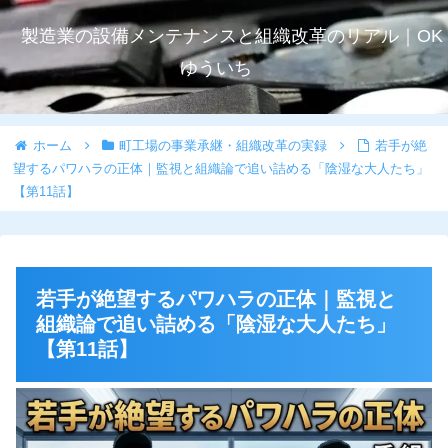
製造業の設備メンテナンスと組織改革のリアル｜OK
ゆういち
ホーム
町工場の事業承継・組織改革の実録
若手が絶
望するパワハラの正体｜監視と組織論で追い詰める「陰湿な大人たち」
【第11話】
若手が絶望するパワハラの正体｜監視と
組織論で追い詰める「陰湿な大人たち」
【第11話】