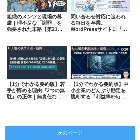
組織のメンツと現場の尊
問い合わせ対応に追われ
厳｜理不尽な「謝罪」を
る毎日を卒業。
強要された末路【第21
WordPressサイトに「AI
話】
アシスタント」を導入す
る賢い方法
町工場の事業承継・組織改革の実録
町工場の事業承継・組織改革の実録
【1分でわかる要約版】中
【1分でわかる要約版】若
小企業のどんぶり勘定を
手が辞める理由『2つの無
脱却する『利益率6%』の
駄』の正体｜無責任な社
逆算術｜老害管理職の言
長をPythonで変えるDX改
い訳を封じる数値化の教
善術（7～9話総集編）
科書（4～6話総集編）
次のページ