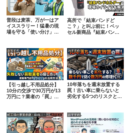
普段は麦茶、万が一はア
高所で「結束バンドど
イススラリー！猛暑の現
こ？」と叫ぶ前に！ベッ
場を守る「使い分け」の
セル新商品『結束バンド
正解
ホルダー』で現場のイラ
イラを解消
おすすめ
おすすめ
10年落ちを週末放置する
【引っ越し不用品処分】
罠！古い車に乗らないと
10分の交渉で30万円が13
劣化する5つのリスクと愛
万円に？業者の「罠」を
車サプリ戦略
回避する賢い捨て方と
『ざうるす』活用術
町工場の事業承継・組織改革の実録
おすすめ