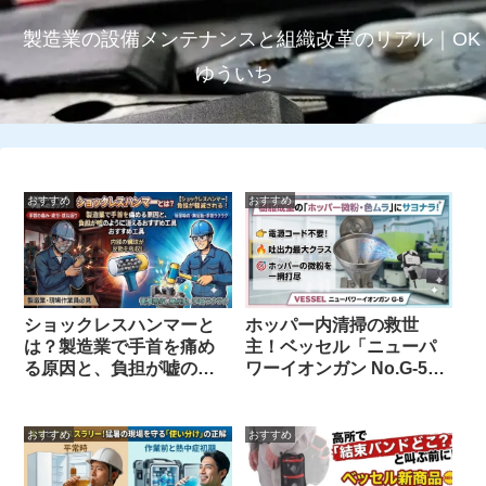
製造業の設備メンテナンスと組織改革のリアル｜OK
ゆういち
おすすめ
おすすめ
ショックレスハンマーと
ホッパー内清掃の救世
は？製造業で手首を痛め
主！ベッセル「ニューパ
る原因と、負担が嘘のよ
ワーイオンガン No.G-5」
うに消えるおすすめ工具
で樹脂粉・外観不良を徹
底解決
おすすめ
おすすめ