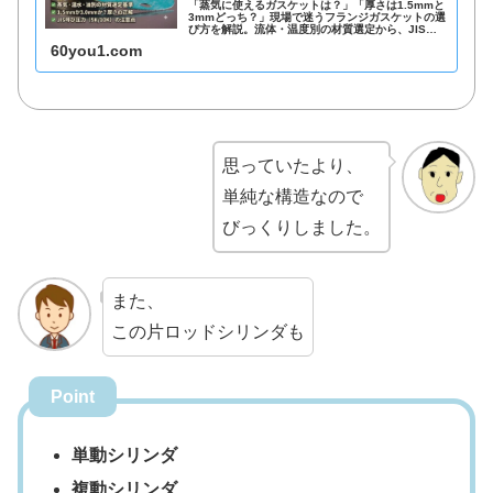
「蒸気に使えるガスケットは？」「厚さは1.5mmと
3mmどっち？」現場で迷うフランジガスケットの選
び方を解説。流体・温度別の材質選定から、JIS呼
び圧力の注意点、漏れを防ぐ実務的な厚さの基準ま
60you1.com
で、配管保全・メンテナンス担当者が今すぐ使える
実務ガイドです。
思っていたより、
単純な構造なので
びっくりしました。
また、
この片ロッドシリンダも
Point
単動シリンダ
複動シリンダ