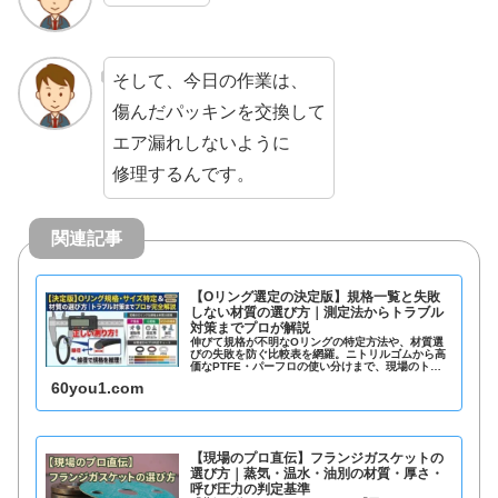
そして、今日の作業は、
傷んだパッキンを交換して
エア漏れしないように
修理するんです。
関連記事
【Oリング選定の決定版】規格一覧と失敗
しない材質の選び方｜測定法からトラブル
対策までプロが解説
伸びて規格が不明なOリングの特定方法や、材質選
びの失敗を防ぐ比較表を網羅。ニトリルゴムから高
価なPTFE・パーフロの使い分けまで、現場のトラ
ブルを解決するプロのノウハウを公開中。今すぐ最
60you1.com
適なOリングを見つけましょう。
【現場のプロ直伝】フランジガスケットの
選び方｜蒸気・温水・油別の材質・厚さ・
呼び圧力の判定基準