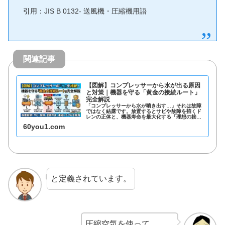
引用：JIS B 0132- 送風機・圧縮機用語
関連記事
【図解】コンプレッサーから水が出る原因
と対策｜機器を守る「黄金の接続ルート」
完全解説
「コンプレッサーから水が噴き出す…」それは故障
ではなく結露です。放置するとサビや故障を招くド
レンの正体と、機器寿命を最大化する「理想の接続
順」を現場目線で分かりやすく解説。ドライヤーや
60you1.com
フィルタを正しく選んで、現場のトラブルを根絶し
ましょう。
と定義されています。
圧縮空気を使って、