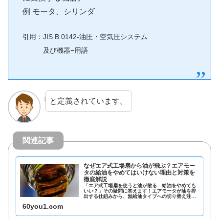
例 モータ、シリンダ
引用：JIS B 0142-油圧・空気圧システム
及び機器−用語
と定義されています。
関連記事
なぜエア式工場扇から油が飛ぶ？エアモー
タの給油をやめてはいけない理由と対策を
徹底解説
「エア式工場扇を使うと油が散る…給油をやめても
いい？」その疑問に答えます！エアモータが油を排
出する仕組みから、無給油タイプへの切り替え注意
点、ベーン式・ピストン式の違いまで図解で解説。
60you1.com
防爆エリアで安全に使うための基礎知識を現役ブロ
ガーが伝授します。