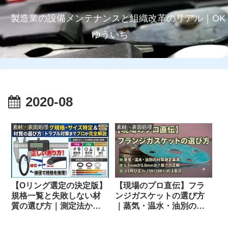
製造業の設備メンテナンスと組織改革のリアル｜OK
ゆういち
2020-08
素材・表面処理
素材・表面処理
【Oリング選定の決定版】
【現場のプロ直伝】フラ
規格一覧と失敗しない材
ンジガスケットの選び方
質の選び方｜測定法から
｜蒸気・温水・油別の材
トラブル対策までプロが
質・厚さ・呼び圧力の判
解説
定基準