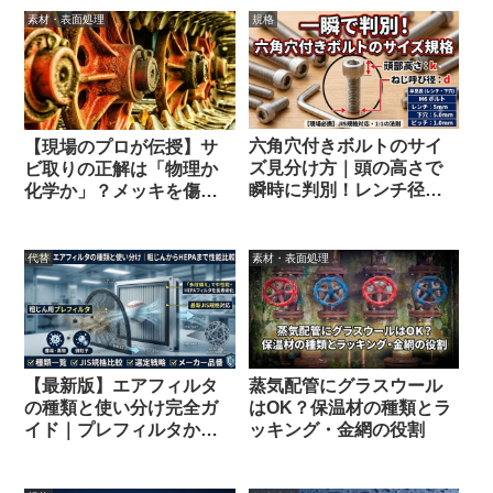
素材・表面処理
規格
六角穴付きボルトのサイ
【現場のプロが伝授】サ
ズ見分け方｜頭の高さで
ビ取りの正解は「物理か
瞬時に判別！レンチ径と
化学か」？メッキを傷つ
の関係も解説
けない除去法と最強の防
錆対策
代替
素材・表面処理
【最新版】エアフィルタ
蒸気配管にグラスウール
の種類と使い分け完全ガ
はOK？保温材の種類とラ
イド｜プレフィルタから
ッキング・金網の役割
HEPAまで性能比較