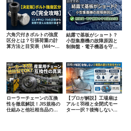
規格
おすすめ
六角穴付きボルトの強度
結露で基板がショート？
区分とは？引張荷重の計
小型集塵機の故障原因と
算方法と目安表（M4〜
制御盤・電子機器を守る
M10）
湿気対策
代替
規格
ローラーチェーンの互換
【プロが解説】工場扇は
性を徹底解説！JIS規格の
アルミ羽根と全閉式モー
仕組みと他社相当品の選
ター一択？後悔しない選
定基準
び方と現場の最適解