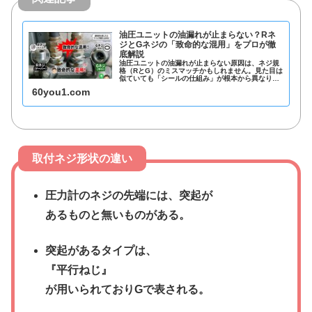
油圧ユニットの油漏れが止まらない？Rネ
ジとGネジの「致命的な混用」をプロが徹
底解説
油圧ユニットの油漏れが止まらない原因は、ネジ規
格（RとG）のミスマッチかもしれません。見た目は
似ていても「シールの仕組み」が根本から異なりま
す。本記事では、油圧のプロが現場の違和感から発
60you1.com
見したネジ規格の見分け方や、JIS規格の呼び替
え、UNC（ユニファイ）等の特殊例まで徹底解説し
ます。
取付ネジ形状の違い
圧力計のネジの先端には、突起が
あるものと無いものがある。
突起があるタイプは、
『平行ねじ』
が用いられておりGで表される。