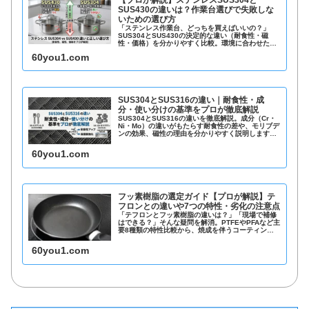
【プロが解説】ステンレスSUS304と
SUS430の違いは？作業台選びで失敗しな
いための選び方
「ステンレス作業台、どっちを買えばいいの？」
SUS304とSUS430の決定的な違い（耐食性・磁
性・価格）を分かりやすく比較。環境に合わせた最
適なステンレスの選び方を、専門商社の視点で解説
60you1.com
します。
SUS304とSUS316の違い｜耐食性・成
分・使い分けの基準をプロが徹底解説
SUS304とSUS316の違いを徹底解説。成分（Cr・
Ni・Mo）の違いがもたらす耐食性の差や、モリブデ
ンの効果、磁性の理由を分かりやすく説明します。
SUS304からの変更基準や、用途別鋼種選びのポイ
ントを知りたい方に最適です。
60you1.com
フッ素樹脂の選定ガイド【プロが解説】テ
フロンとの違いや7つの特性・劣化の注意点
「テフロンとフッ素樹脂の違いは？」「現場で補修
はできる？」そんな疑問を解消。PTFEやPFAなど主
要8種類の特性比較から、焼成を伴うコーティング
工程、過熱による有毒ガスの注意点までプロが詳し
く解説。抜群の耐薬品性・非粘着性を持つフッ素樹
60you1.com
脂を正しく選定するための決定版ガイドです。